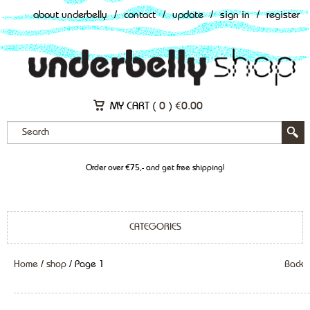
about underbelly
/
contact
/
update
/
sign in
/
register
MY CART (
0
)
€
0.00
Order over €75,- and get free shipping!
CATEGORIES
Home
/
shop
/ Page 1
Back