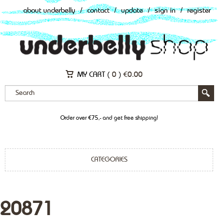
about underbelly
/
contact
/
update
/
sign in
/
register
MY CART (
0
)
€
0.00
Order over €75,- and get free shipping!
CATEGORIES
20871